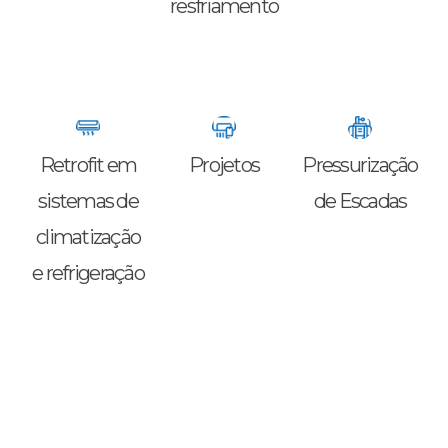
resfriamento
Retrofit em
Projetos
Pressurização
sistemas de
de Escadas
climatização
e refrigeração