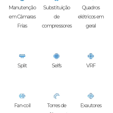
Manutenção
Substituição
Quadros
em Câmaras
de
elétricos em
Frias
compressores
geral
Split
Selfs
VRF
Fan-coil
Torres de
Exautores